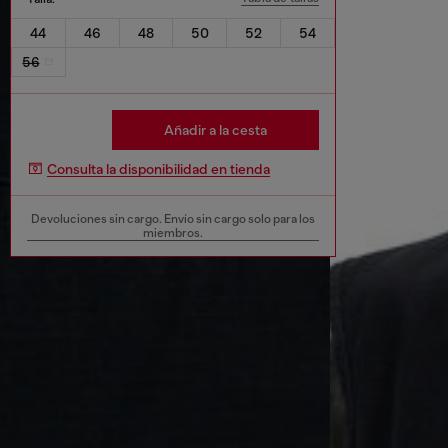
44
46
48
50
52
54
56
Añadir a la cesta
Consulta la disponibilidad en tienda
Devoluciones sin cargo. Envío sin cargo solo para los
miembros.