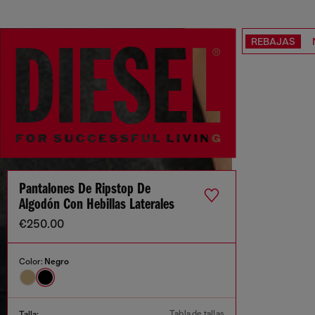
REBAJAS
Pantalones De Ripstop De
Algodón Con Hebillas Laterales
€250.00
Color:
Negro
Tabla de tallas
Talla: