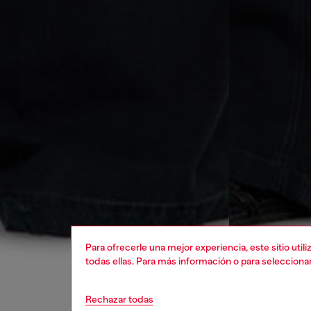
Para ofrecerle una mejor experiencia, este sitio uti
todas ellas. Para más información o para selecciona
Rechazar todas