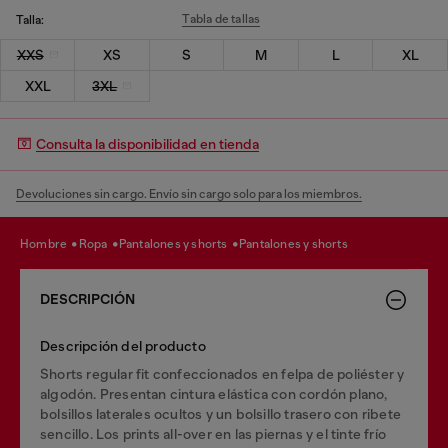
Tabla de tallas
Talla:
XXS
XS
S
M
L
XL
XXL
3XL
Consulta la disponibilidad en tienda
Devoluciones sin cargo. Envío sin cargo solo para los miembros.
hombre
ropa
pantalones y shorts
pantalones y shorts
DESCRIPCIÓN
Descripción del producto
Shorts regular fit confeccionados en felpa de poliéster y
algodón. Presentan cintura elástica con cordón plano,
bolsillos laterales ocultos y un bolsillo trasero con ribete
sencillo. Los prints all-over en las piernas y el tinte frío