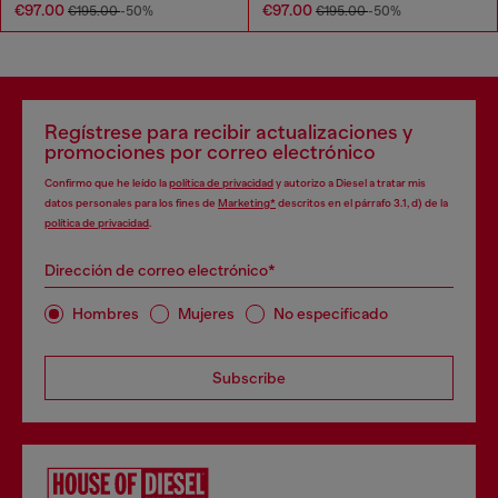
€97.00
€97.00
€195.00
-50%
€195.00
-50%
Regístrese para recibir actualizaciones y
promociones por correo electrónico
Confirmo que he leído la
política de privacidad
y autorizo a Diesel a tratar mis
datos personales para los fines de
Marketing*
descritos en el párrafo 3.1, d) de la
política de privacidad
.
Dirección de correo electrónico*
Hombres
Mujeres
No especificado
Subscribe