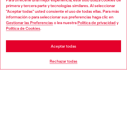
Para ofrecerle una mejor experiencia, este sitio utiliza cookies de
Descubre todos nuestros servicios, tanto en línea como
primera y tercera parte y tecnologías similares. Al seleccionar
en la tienda.
"Aceptar todas" usted consiente el uso de todas ellas. Para más
Choose your location
información o para seleccionar sus preferencias haga clic en
Gestionar las Preferencias
o lea nuestra
Política de privacidad
y
You are currently browsing España website, but it seems you
Política de Cookies
.
Descubre más
may be based in United States
Stay in España
Aceptar todas
AYUDA
Go to United States
Rechazar todas
APARTADO LEGAL
WORLD OF DIESEL
CORPORATE