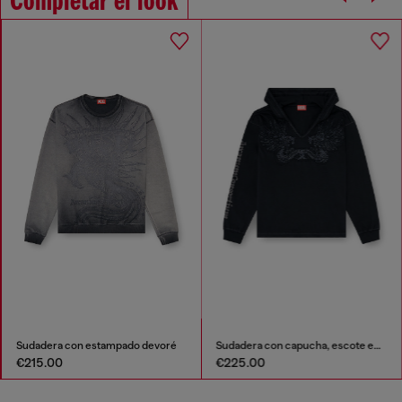
Completar el look
Sudadera con estampado devoré
Sudadera con capucha, escote en pico y bordado delantero
€215.00
€225.00