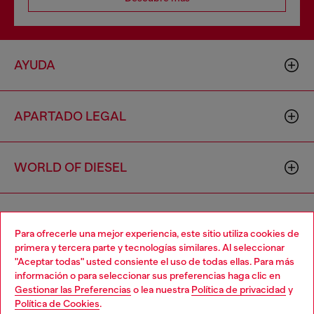
AYUDA
APARTADO LEGAL
WORLD OF DIESEL
CORPORATE
Para ofrecerle una mejor experiencia, este sitio utiliza cookies de
primera y tercera parte y tecnologías similares. Al seleccionar
"Aceptar todas" usted consiente el uso de todas ellas. Para más
Choose your location
información o para seleccionar sus preferencias haga clic en
Gestionar las Preferencias
o lea nuestra
Política de privacidad
y
You are currently browsing España website, but it seems you
Política de Cookies
.
may be based in United States