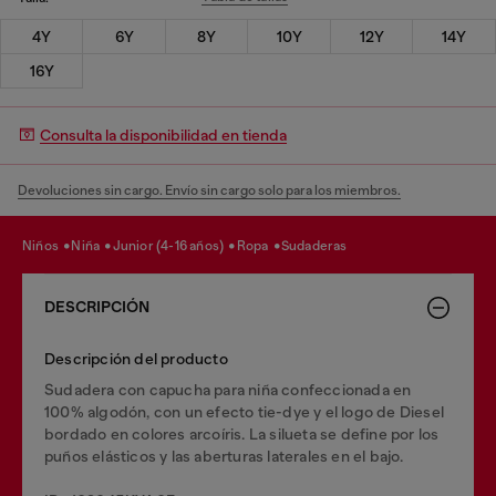
4Y
6Y
8Y
10Y
12Y
14Y
16Y
Consulta la disponibilidad en tienda
Devoluciones sin cargo. Envío sin cargo solo para los miembros.
niños
niña
junior (4-16 años)
ropa
sudaderas
DESCRIPCIÓN
Descripción del producto
Sudadera con capucha para niña confeccionada en
100% algodón, con un efecto tie-dye y el logo de Diesel
bordado en colores arcoíris. La silueta se define por los
puños elásticos y las aberturas laterales en el bajo.