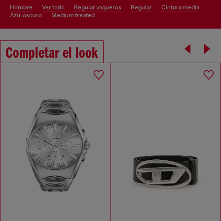
hombre
ver todo
regular vaqueros
regular
cintura media
azul oscuro
medium treated
Completar el look