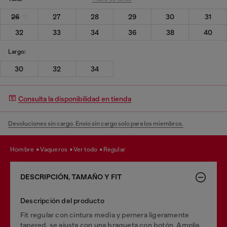
26
27
28
29
30
31
32
33
34
36
38
40
Largo:
30
32
34
Consulta la disponibilidad en tienda
Devoluciones sin cargo. Envío sin cargo solo para los miembros.
hombre
vaqueros
ver todo
regular
DESCRIPCIÓN, TAMAÑO Y FIT
Descripción del producto
Fit regular con cintura media y pernera ligeramente
tapered, se ajusta con una bragueta con botón. Amplia