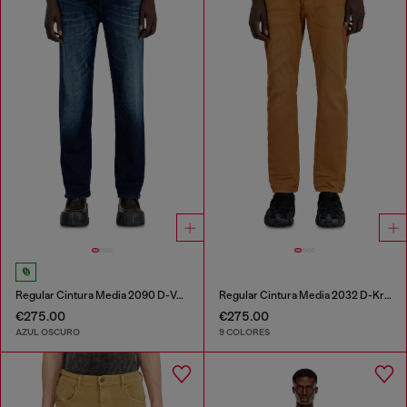
Regular Cintura Media 2090 D-Veekley Joggjeans®
Regular Cintura Media 2032 D-Krooley-BW Joggjeans®
€275.00
€275.00
AZUL OSCURO
9 COLORES