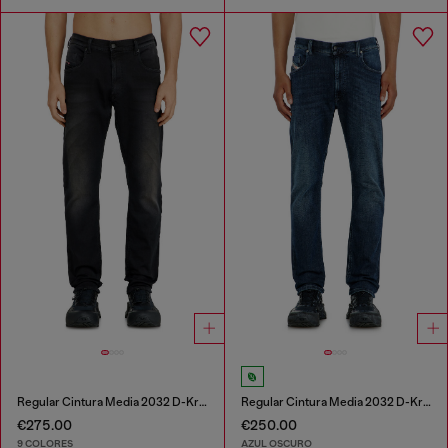
Regular Cintura Media 2032 D-Krooley-BW Joggjeans®
Regular Cintura Media 2032 D-Krooley-BW Joggjeans®
€275.00
€250.00
9 COLORES
AZUL OSCURO