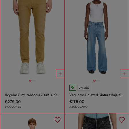
UNISEX
Regular Cintura Media 2032 D-Krooley-BW Joggjeans®
Vaqueros Relaxed Cintura Baja 1996 D-Sire
€275.00
€175.00
9 COLORES
AZUL CLARO