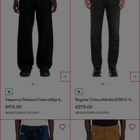
Vaqueros Relaxed Cintura Baja 2001 D-Macro
Regular Cintura Media 2090 D-Veekley Joggjeans®
€175.00
€275.00
NEGRO/GRIS OSCURO
NEGRO/GRIS OSCURO