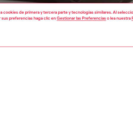
liza cookies de primera y tercera parte y tecnologías similares. Al selec
r sus preferencias haga clic en
Gestionar las Preferencias
o lea nuestra
1 | 7
ueros
ver todo
regular
nsible
BRE CÓMO ESTAMOS REDUCIENDO EL IMPACTO DE ESTE PRODU
PCIÓN, TAMAÑO Y FIT