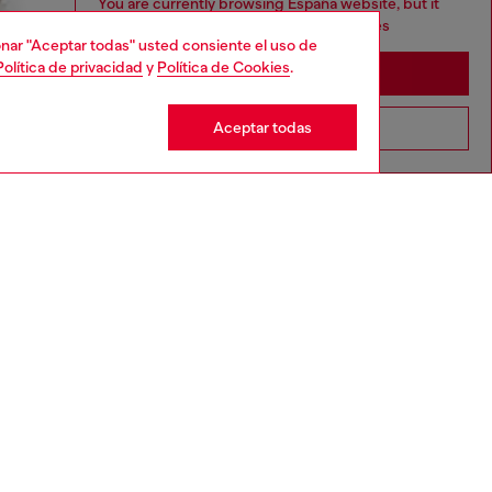
You are currently browsing España website, but it
seems you may be based in United States
cionar "Aceptar todas" usted consiente el uso de
Política de privacidad
y
Política de Cookies
.
Stay in España
Aceptar todas
Go to United States
CTO