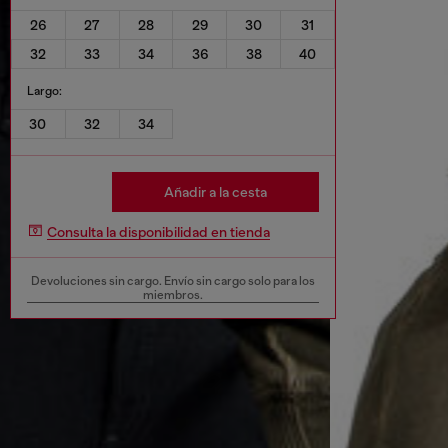
26
27
28
29
30
31
32
33
34
36
38
40
Largo:
30
32
34
Añadir a la cesta
Consulta la disponibilidad en tienda
Devoluciones sin cargo. Envío sin cargo solo para los
miembros.