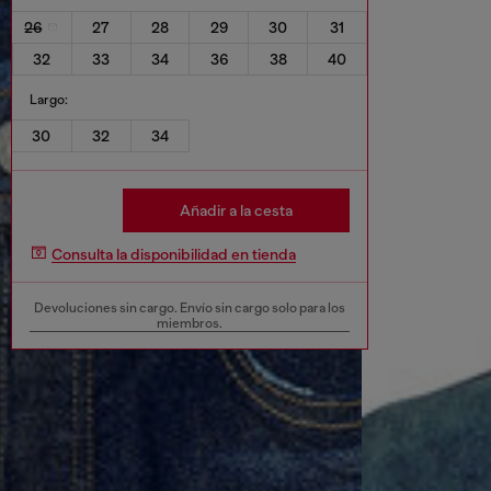
26
27
28
29
30
31
32
33
34
36
38
40
Largo:
30
32
34
Añadir a la cesta
Consulta la disponibilidad en tienda
Devoluciones sin cargo. Envío sin cargo solo para los
miembros.