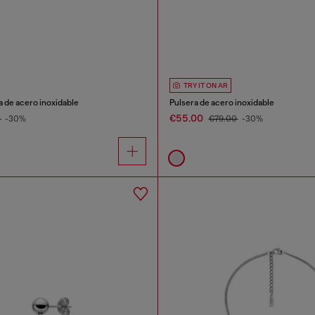
TRY IT ON AR
 de acero inoxidable
Pulsera de acero inoxidable
€55.00
0
-30%
€79.00
-30%