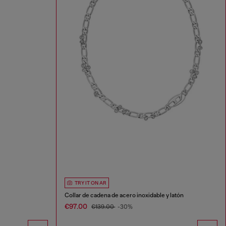
TRY IT ON AR
Collar de cadena de acero inoxidable y latón
€97.00
€139.00
-30%