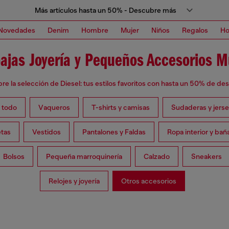
Más artículos hasta un 50% - Descubre más
Novedades
Denim
Hombre
Mujer
Niños
Regalos
H
ajas Joyería y Pequeños Accesorios M
e la selección de Diesel: tus estilos favoritos con hasta un 50% de d
 todo
Vaqueros
T-shirts y camisas
Sudaderas y jers
tas
Vestidos
Pantalones y Faldas
Ropa interior y ba
Bolsos
Pequeña marroquinería
Calzado
Sneakers
Relojes y joyería
Otros accesorios