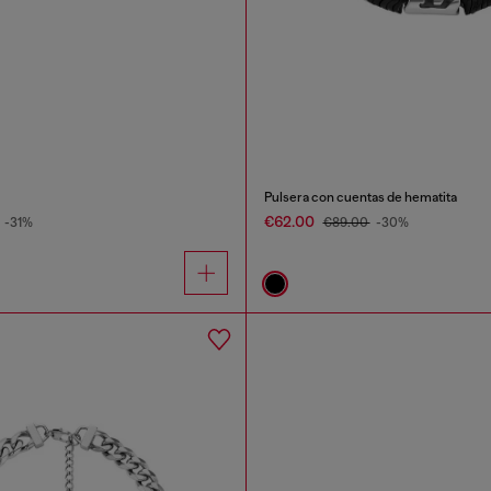
Pulsera con cuentas de hematita
€62.00
-31%
€89.00
-30%