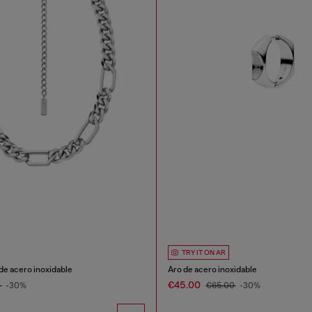
TRY IT ON AR
de acero inoxidable
Aro de acero inoxidable
€45.00
0
-30%
€65.00
-30%