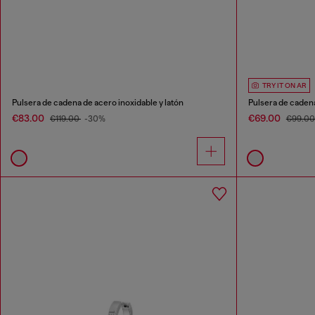
TRY IT ON AR
Pulsera de cadena de acero inoxidable y latón
Pulsera de cadena
€83.00
€69.00
€119.00
-30%
€99.0