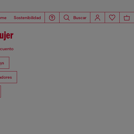
ome
Sostenibilidad
Buscar
ujer
escuento
eys
ñadores