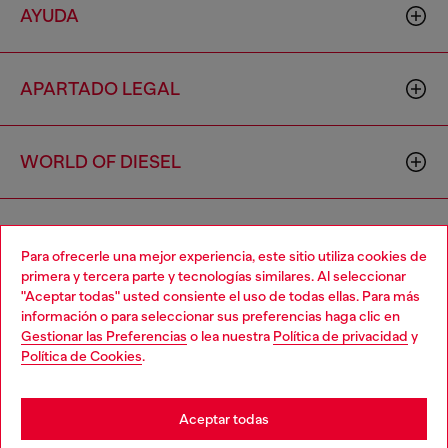
AYUDA
APARTADO LEGAL
WORLD OF DIESEL
CORPORATE
Para ofrecerle una mejor experiencia, este sitio utiliza cookies de
primera y tercera parte y tecnologías similares. Al seleccionar
"Aceptar todas" usted consiente el uso de todas ellas. Para más
Choose your location
información o para seleccionar sus preferencias haga clic en
Gestionar las Preferencias
o lea nuestra
Política de privacidad
y
You are currently browsing España website, but it seems you
Política de Cookies
.
may be based in United States
Country: ES
Language: ES
Stay in España
Aceptar todas