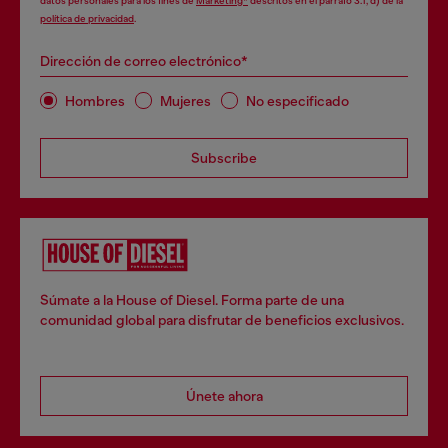
datos personales para los fines de
Marketing*
descritos en el párrafo 3.1, d) de la
política de privacidad
.
Dirección de correo electrónico*
Hombres
Mujeres
No especificado
Subscribe
Súmate a la House of Diesel. Forma parte de una
comunidad global para disfrutar de beneficios exclusivos.
Únete ahora