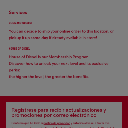
services
CLICK AND COLLECT
You can decide to ship your online order to this location, or
pickup it up
same day
if already available in store!
HOUSE OF DIESEL
House of Diesel is our Membership Program.
Discover how to unlock your next level and its exclusive
perks:
the higher the level, the greater the benefits.
Regístrese para recibir actualizaciones y
promociones por correo electrónico
Confirmo que he leído la
política de privacidad
y autorizo a Diesel a tratar mis