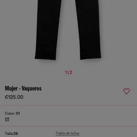
1 | 2
Mujer - Vaqueros
€125.00
Color:
01
01
Tabla de tallas
Talla:
26