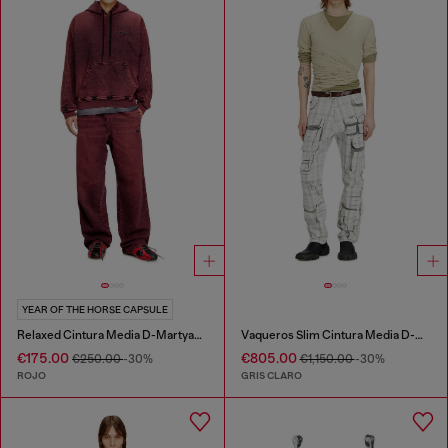
YEAR OF THE HORSE CAPSULE
Relaxed Cintura Media D-Martyans Track Denim
Vaqueros Slim Cintura Media D-DAREK
€175.00
€805.00
€250.00
-30%
€1,150.00
-30%
ROJO
GRIS CLARO