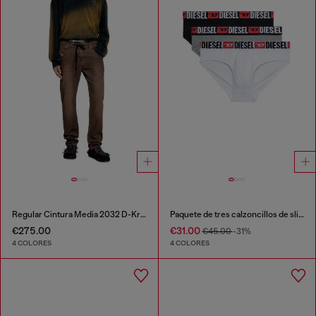
Regular Cintura Media 2032 D-Krooley Joggjeans®
Paquete de tres calzoncillos de slip de color liso
€275.00
€31.00
€45.00
-31%
4 COLORES
4 COLORES