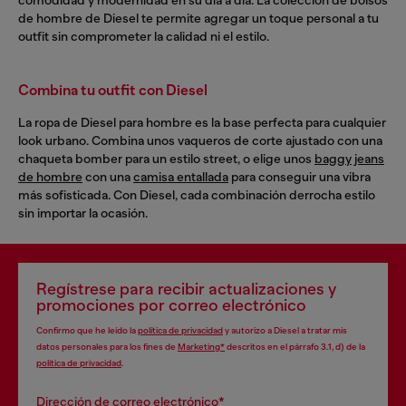
comodidad y modernidad en su día a día. La colección de bolsos
de hombre de Diesel te permite agregar un toque personal a tu
outfit sin comprometer la calidad ni el estilo.
Combina tu outfit con Diesel
La ropa de Diesel para hombre es la base perfecta para cualquier
look urbano. Combina unos vaqueros de corte ajustado con una
chaqueta bomber para un estilo street, o elige unos
baggy jeans
de hombre
con una
camisa entallada
para conseguir una vibra
más sofisticada. Con Diesel, cada combinación derrocha estilo
sin importar la ocasión.
Regístrese para recibir actualizaciones y
promociones por correo electrónico
Confirmo que he leído la
política de privacidad
y autorizo a Diesel a tratar mis
datos personales para los fines de
Marketing*
descritos en el párrafo 3.1, d) de la
política de privacidad
.
Dirección de correo electrónico*