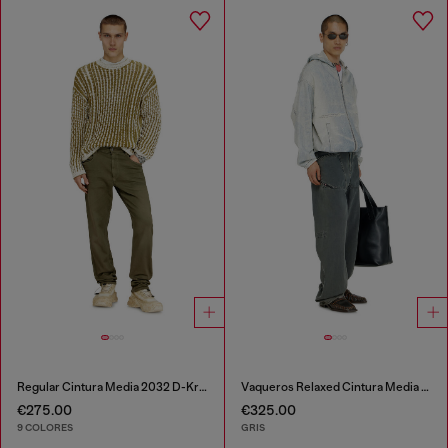
Regular Cintura Media 2032 D-Krooley-BW Joggjeans®
Vaqueros Relaxed Cintura Media D-Zeta
€275.00
€325.00
9 COLORES
GRIS