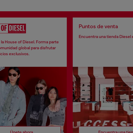
Puntos de venta
Encuentra una tienda Diesel 
la House of Diesel. Forma parte
munidad global para disfrutar
cios exclusivos.
Únete ahora
Encuentra una tie