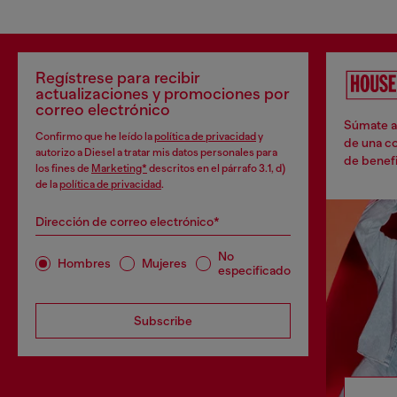
Regístrese para recibir
actualizaciones y promociones por
correo electrónico
Súmate a 
Confirmo que he leído la
política de privacidad
y
de una co
autorizo a Diesel a tratar mis datos personales para
de benefi
los fines de
Marketing*
descritos en el párrafo 3.1, d)
de la
política de privacidad
.
Dirección de correo electrónico*
No
Hombres
Mujeres
especificado
Subscribe