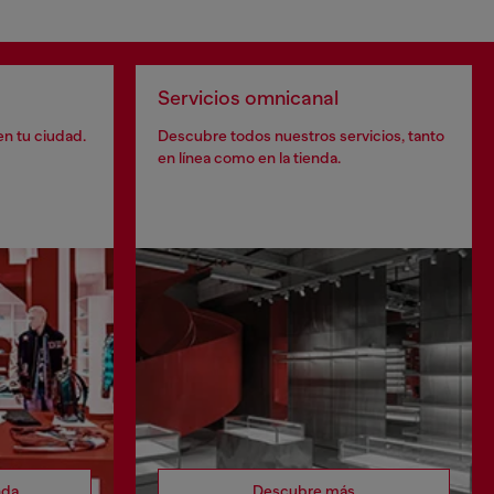
Servicios omnicanal
en tu ciudad.
Descubre todos nuestros servicios, tanto
en línea como en la tienda.
nda
Descubre más