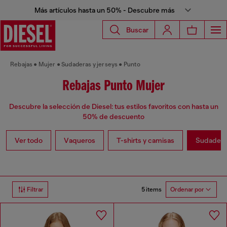
Más artículos hasta un 50% - Descubre más
Buscar
Rebajas
Mujer
Sudaderas y jerseys
Punto
Rebajas Punto Mujer
Descubre la selección de Diesel: tus estilos favoritos con hasta un
50% de descuento
Ver todo
Vaqueros
T-shirts y camisas
Sudaderas
5 items
Filtrar
Ordenar por