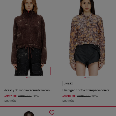
UNISEX
Jersey de media cremallera con efecto desgastado
Cárdigan corto estampado con cristales
€197.00
€486.00
€395.00
-50%
€695.00
-30%
MARRÓN
MARRÓN