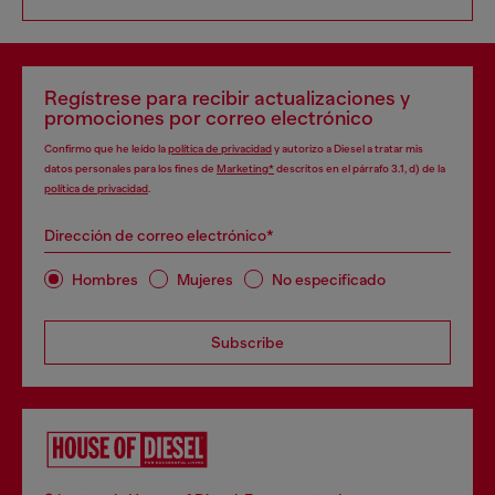
Regístrese para recibir actualizaciones y
promociones por correo electrónico
Confirmo que he leído la
política de privacidad
y autorizo a Diesel a tratar mis
datos personales para los fines de
Marketing*
descritos en el párrafo 3.1, d) de la
política de privacidad
.
Dirección de correo electrónico*
Hombres
Mujeres
No especificado
Subscribe