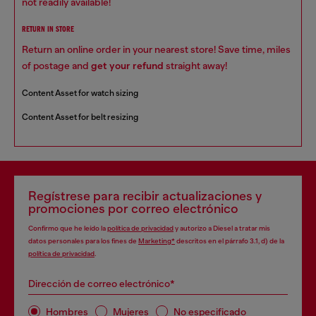
not readily available!
RETURN IN STORE
Return an online order in your nearest store! Save time, miles
of postage and
get your refund
straight away!
Content Asset for watch sizing
Content Asset for belt resizing
Regístrese para recibir actualizaciones y
promociones por correo electrónico
Confirmo que he leído la
política de privacidad
y autorizo a Diesel a tratar mis
datos personales para los fines de
Marketing*
descritos en el párrafo 3.1, d) de la
política de privacidad
.
Dirección de correo electrónico*
Hombres
Mujeres
No especificado