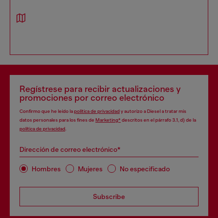
Regístrese para recibir actualizaciones y
promociones por correo electrónico
Confirmo que he leído la
política de privacidad
y autorizo a Diesel a tratar mis
datos personales para los fines de
Marketing*
descritos en el párrafo 3.1, d) de la
política de privacidad
.
Dirección de correo electrónico*
Hombres
Mujeres
No especificado
Subscribe