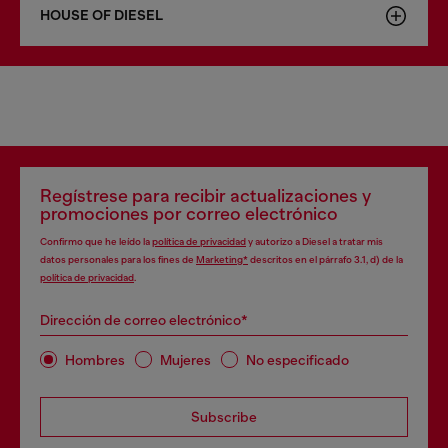
HOUSE OF DIESEL
Regístrese para recibir actualizaciones y
promociones por correo electrónico
Confirmo que he leído la
política de privacidad
y autorizo a Diesel a tratar mis
datos personales para los fines de
Marketing*
descritos en el párrafo 3.1, d) de la
política de privacidad
.
Dirección de correo electrónico*
Hombres
Mujeres
No especificado
Subscribe