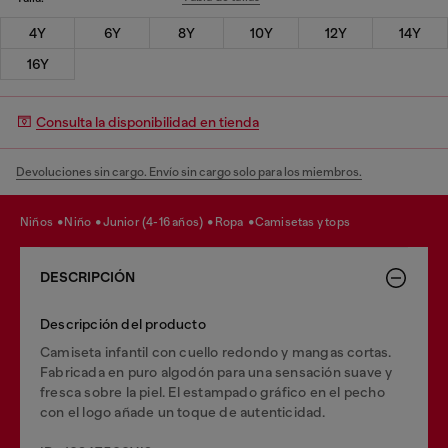
4Y
6Y
8Y
10Y
12Y
14Y
16Y
Consulta la disponibilidad en tienda
Devoluciones sin cargo. Envío sin cargo solo para los miembros.
niños
niño
junior (4-16 años)
ropa
camisetas y tops
DESCRIPCIÓN
Descripción del producto
Camiseta infantil con cuello redondo y mangas cortas.
Fabricada en puro algodón para una sensación suave y
fresca sobre la piel. El estampado gráfico en el pecho
con el logo añade un toque de autenticidad.