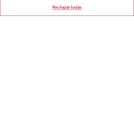
AYUDA
Go to United States
Rechazar todas
APARTADO LEGAL
WORLD OF DIESEL
CORPORATE
Country: ES
Language: ES
Copyright © 2026 Diesel SpA - Todos los derechos reservados -