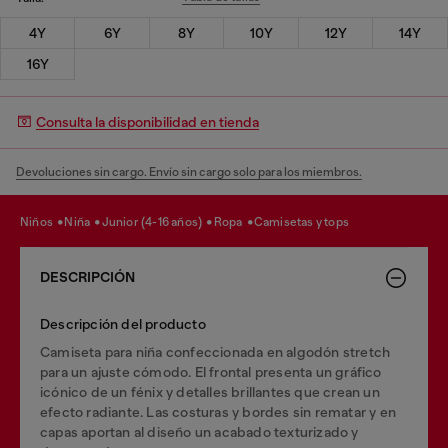
4Y
6Y
8Y
10Y
12Y
14Y
16Y
Consulta la disponibilidad en tienda
Devoluciones sin cargo. Envío sin cargo solo para los miembros.
niños
niña
junior (4-16 años)
ropa
camisetas y tops
DESCRIPCIÓN
Descripción del producto
Camiseta para niña confeccionada en algodón stretch
para un ajuste cómodo. El frontal presenta un gráfico
icónico de un fénix y detalles brillantes que crean un
efecto radiante. Las costuras y bordes sin rematar y en
capas aportan al diseño un acabado texturizado y