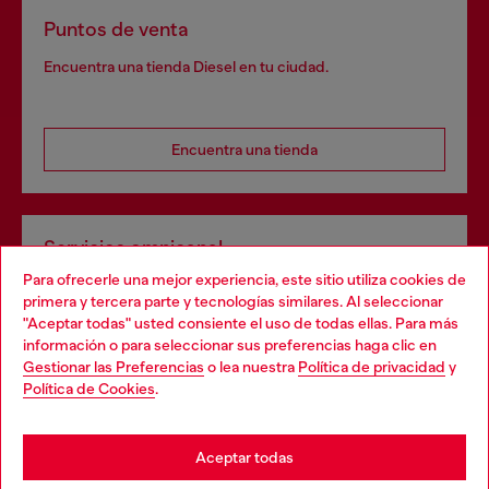
Puntos de venta
Encuentra una tienda Diesel en tu ciudad.
Encuentra una tienda
Servicios omnicanal
Para ofrecerle una mejor experiencia, este sitio utiliza cookies de
Descubre todos nuestros servicios, tanto en línea como
primera y tercera parte y tecnologías similares. Al seleccionar
en la tienda.
"Aceptar todas" usted consiente el uso de todas ellas. Para más
Choose your location
información o para seleccionar sus preferencias haga clic en
Gestionar las Preferencias
o lea nuestra
Política de privacidad
y
You are currently browsing España website, but it seems you
Política de Cookies
.
Descubre más
may be based in United States
Stay in España
Aceptar todas