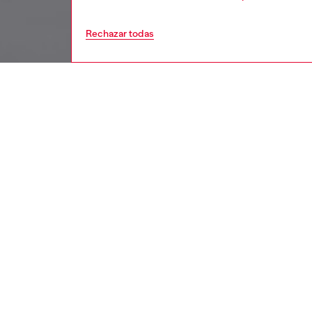
Rechazar todas
niños
niño
DESCRI
Descrip
Esta ca
algodón
práctico
El llama
I’m On 
look ic
ID: K00