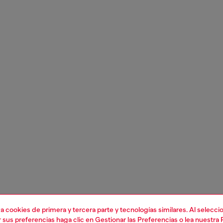
liza cookies de primera y tercera parte y tecnologías similares. Al selec
r sus preferencias haga clic en
Gestionar las Preferencias
o lea nuestra