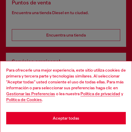
Puntos de venta
Encuentra una tienda Diesel en tu ciudad.
Encuentra una tienda
Servicios omnicanal
Para ofrecerle una mejor experiencia, este sitio utiliza cookies de
Descubre todos nuestros servicios, tanto en línea como
primera y tercera parte y tecnologías similares. Al seleccionar
en la tienda.
"Aceptar todas" usted consiente el uso de todas ellas. Para más
Choose your location
información o para seleccionar sus preferencias haga clic en
Gestionar las Preferencias
o lea nuestra
Política de privacidad
y
You are currently browsing España website, but it seems you
Política de Cookies
.
Descubre más
may be based in United States
Stay in España
Aceptar todas
AYUDA
Go to United States