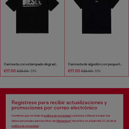
Camiseta con estampado degradado
Camiseta de algodón con pequeño logo Biscotto
€17.00
€17.00
€35.00
-51%
€35.00
-51%
Regístrese para recibir actualizaciones y
promociones por correo electrónico
Confirmo que he leído la
política de privacidad
y autorizo a Diesel a tratar mis
datos personales para los fines de
Marketing*
descritos en el párrafo 3.1, d) de la
política de privacidad
.