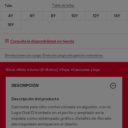
Tabla de tallas
Talla:
4Y
6Y
8Y
10Y
12Y
14Y
16Y
Consulta la disponibilidad en tienda
Devoluciones sin cargo. Envío sin cargo solo para los miembros.
niños
niño
junior (4-16 años)
ropa
camisetas y tops
DESCRIPCIÓN
Descripción del producto
Camiseta para niño confeccionada en algodón, con el
Logo Oval D bordado en el pecho y ampliado en la
espalda como estampado gráfico. Detalles de flocado
aterciopelado enriquecen el diseño.