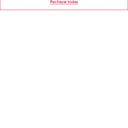
Rechazar todas
APARTADO LEGAL
WORLD OF DIESEL
CORPORATE
Country: ES
Language: ES
Copyright © 2026 Diesel SpA - Todos los derechos reservados -
VAT 00642650246 -
v10.9.10