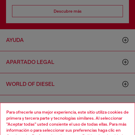
Descubre más
AYUDA
APARTADO LEGAL
WORLD OF DIESEL
CORPORATE
Para ofrecerle una mejor experiencia, este sitio utiliza cookies de
primera y tercera parte y tecnologías similares. Al seleccionar
"Aceptar todas" usted consiente el uso de todas ellas. Para más
Choose your location
información o para seleccionar sus preferencias haga clic en