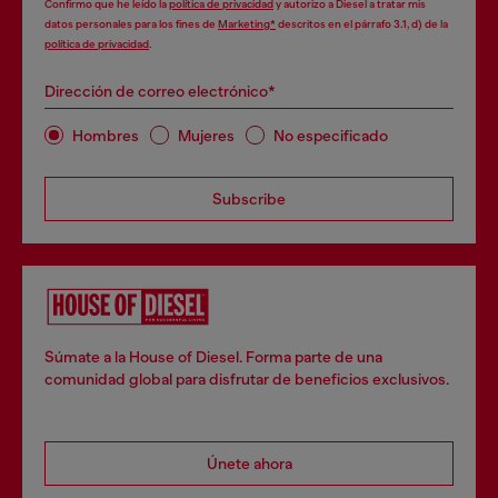
Confirmo que he leído la
política de privacidad
y autorizo a Diesel a tratar mis
datos personales para los fines de
Marketing*
descritos en el párrafo 3.1, d) de la
política de privacidad
.
Dirección de correo electrónico*
Hombres
Mujeres
No especificado
Subscribe
Súmate a la House of Diesel. Forma parte de una
comunidad global para disfrutar de beneficios exclusivos.
Únete ahora