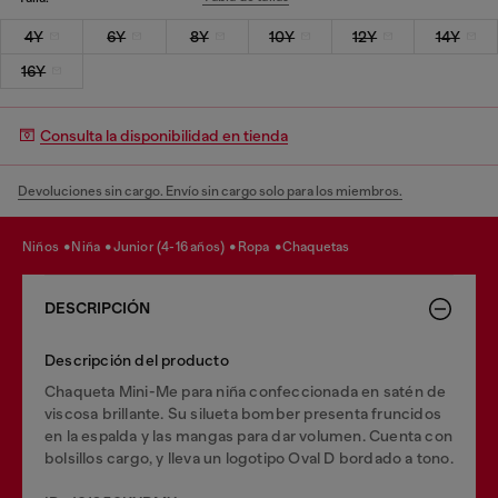
4Y
6Y
8Y
10Y
12Y
14Y
16Y
Consulta la disponibilidad en tienda
Devoluciones sin cargo. Envío sin cargo solo para los miembros.
niños
niña
junior (4-16 años)
ropa
chaquetas
DESCRIPCIÓN
Descripción del producto
Chaqueta Mini-Me para niña confeccionada en satén de
viscosa brillante. Su silueta bomber presenta fruncidos
en la espalda y las mangas para dar volumen. Cuenta con
bolsillos cargo, y lleva un logotipo Oval D bordado a tono.