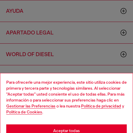
AYUDA
APARTADO LEGAL
WORLD OF DIESEL
CORPORATE
Para ofrecerle una mejor experiencia, este sitio utiliza cookies de
primera y tercera parte y tecnologías similares. Al seleccionar
"Aceptar todas" usted consiente el uso de todas ellas. Para más
Choose your location
información o para seleccionar sus preferencias haga clic en
Gestionar las Preferencias
o lea nuestra
Política de privacidad
y
You are currently browsing España website, but it seems you
Política de Cookies
.
may be based in United States
Country: ES
Language: ES
Stay in España
Aceptar todas