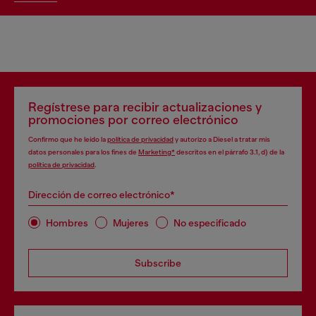
Regístrese para recibir actualizaciones y
promociones por correo electrónico
Confirmo que he leído la
política de privacidad
y autorizo a Diesel a tratar mis
datos personales para los fines de
Marketing*
descritos en el párrafo 3.1, d) de la
política de privacidad
.
Dirección de correo electrónico*
Hombres
Mujeres
No especificado
Subscribe