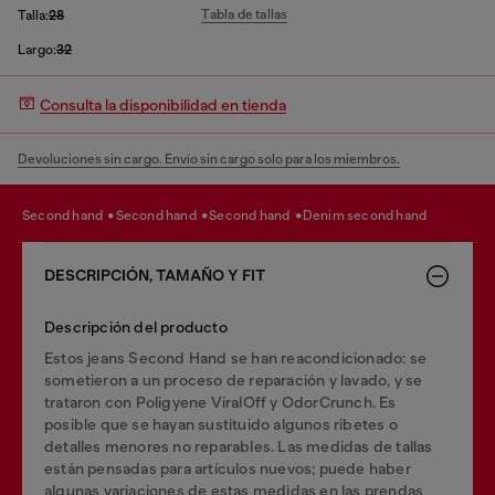
Tabla de tallas
Talla:
28
Largo:
32
Consulta la disponibilidad en tienda
Devoluciones sin cargo. Envío sin cargo solo para los miembros.
second hand
second hand
second hand
denim second hand
DESCRIPCIÓN, TAMAÑO Y FIT
Descripción del producto
Estos jeans Second Hand se han reacondicionado: se
sometieron a un proceso de reparación y lavado, y se
trataron con Poligyene ViralOff y OdorCrunch. Es
posible que se hayan sustituido algunos ribetes o
detalles menores no reparables. Las medidas de tallas
están pensadas para artículos nuevos; puede haber
algunas variaciones de estas medidas en las prendas