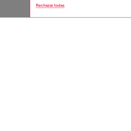
Rechazar todas
second hand
DESCRI
Descrip
Estos j
a un pro
Es posib
menores
para ar
medidas
cada pre
ID: A1