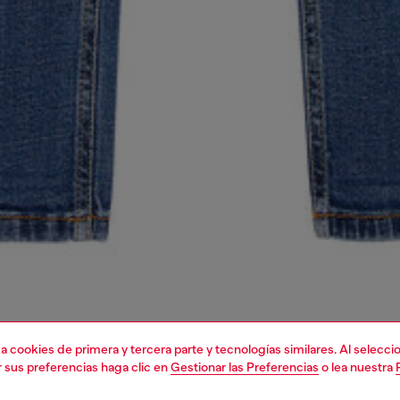
liza cookies de primera y tercera parte y tecnologías similares. Al selec
r sus preferencias haga clic en
Gestionar las Preferencias
o lea nuestra