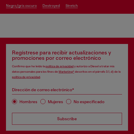
negro/gris oscuro
destroyed
stretch
Regístrese para recibir actualizaciones y
promociones por correo electrónico
Confirmo que he leído la
política de privacidad
y autorizo a Diesel a tratar mis
datos personales para los fines de
Marketing*
descritos en el párrafo 3.1, d) de la
política de privacidad
.
Dirección de correo electrónico*
Hombres
Mujeres
No especificado
Subscribe