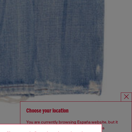
Choose your location
You are currently browsing España website, but it
seems you may be based in United States