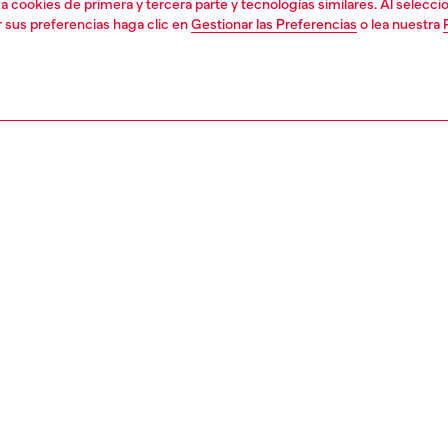
liza cookies de primera y tercera parte y tecnologías similares. Al selec
r sus preferencias haga clic en
Gestionar las Preferencias
o lea nuestra
1 | 2
second hand
second hand
denim second hand
PCIÓN, TAMAÑO Y FIT
ción del producto
eans Second Hand se han reacondicionado: se sometieron
ceso de reparación, lavado y tratamiento de higienización.
le que se hayan sustituido algunos ribetes o detalles
 no reparables. Las medidas de tallas están pensadas
tículos nuevos; puede haber algunas variaciones de estas
 en las prendas usadas. Consulta las notas de estado de
nda en particular.