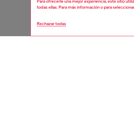
Para ofrecerle una mejor experiencia, este sitio uti
todas ellas. Para más información o para selecciona
Rechazar todas
second hand
DESCRI
Descrip
Estos j
a un pro
Es posib
menores
para ar
medidas
cada pre