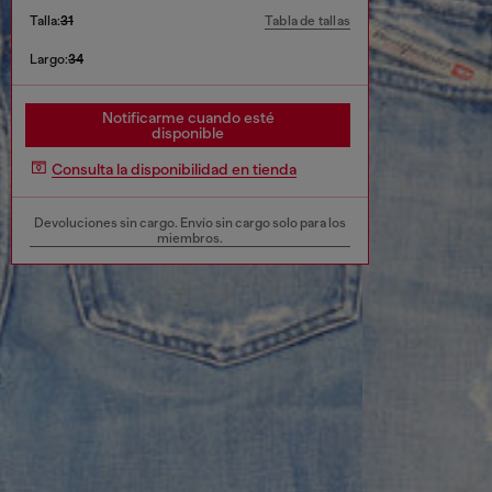
Talla:
31
Tabla de tallas
Largo:
34
Notificarme cuando esté
disponible
Consulta la disponibilidad en tienda
Devoluciones sin cargo. Envío sin cargo solo para los
miembros.