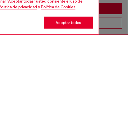
cionar "Aceptar todas" usted consiente el uso de
Política de privacidad
y
Política de Cookies
.
Stay in España
Aceptar todas
Go to United States