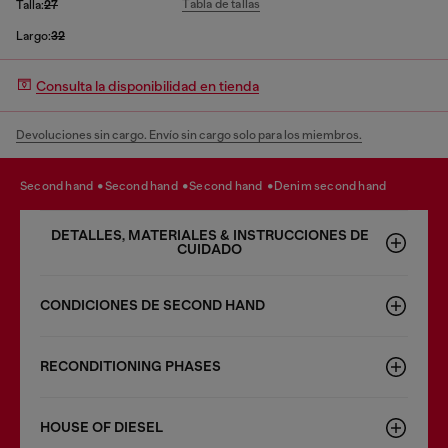
Tabla de tallas
Talla:
27
Largo:
32
Consulta la disponibilidad en tienda
Devoluciones sin cargo. Envío sin cargo solo para los miembros.
second hand
second hand
second hand
denim second hand
DETALLES, MATERIALES & INSTRUCCIONES DE
CUIDADO
CONDICIONES DE SECOND HAND
RECONDITIONING PHASES
HOUSE OF DIESEL