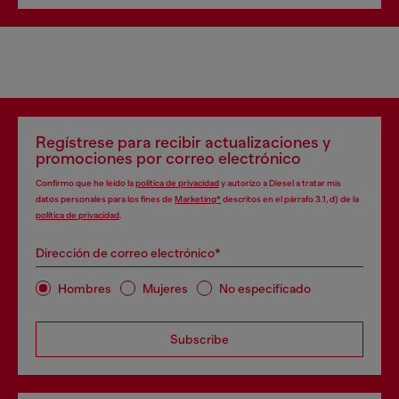
Regístrese para recibir actualizaciones y
promociones por correo electrónico
Confirmo que he leído la
política de privacidad
y autorizo a Diesel a tratar mis
datos personales para los fines de
Marketing*
descritos en el párrafo 3.1, d) de la
política de privacidad
.
Dirección de correo electrónico*
Hombres
Mujeres
No especificado
Subscribe