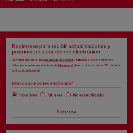
Regístrese para recibir actualizaciones y
promociones por correo electrónico
Confirmo que he leído la
política de privacidad
y autorizo a Diesel a tratar mis
datos personales para los fines de
Marketing*
descritos en el párrafo 3.1, d) de la
política de privacidad
.
Dirección de correo electrónico*
Hombres
Mujeres
No especificado
Subscribe