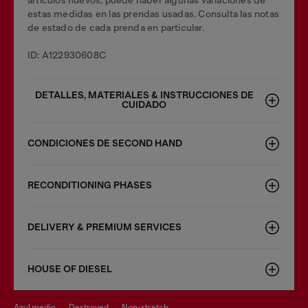
artículos nuevos; puede haber algunas variaciones de
estas medidas en las prendas usadas. Consulta las notas
de estado de cada prenda en particular.
ID: A122930608C
DETALLES, MATERIALES & INSTRUCCIONES DE
CUIDADO
CONDICIONES DE SECOND HAND
RECONDITIONING PHASES
DELIVERY & PREMIUM SERVICES
HOUSE OF DIESEL
azul medio
destroyed
non-stretch