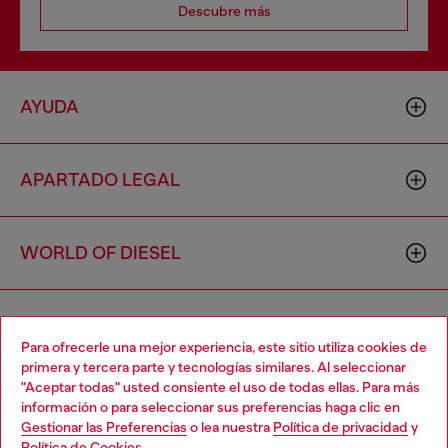
Descubre más
AYUDA
APARTADO LEGAL
WORLD OF DIESEL
CORPORATE
Para ofrecerle una mejor experiencia, este sitio utiliza cookies de
primera y tercera parte y tecnologías similares. Al seleccionar
"Aceptar todas" usted consiente el uso de todas ellas. Para más
Choose your location
información o para seleccionar sus preferencias haga clic en
Gestionar las Preferencias
o lea nuestra
Política de privacidad
y
You are currently browsing España website, but it seems you
Política de Cookies
.