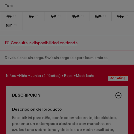
Talla:
4Y
6Y
8Y
10Y
12Y
14Y
16Y
Consulta la disponibilidad en tienda
Devoluciones sin cargo. Envío sin cargo solo para los miembros.
niños
niña
junior (4-16 años)
ropa
moda baño
4-16 AÑOS
DESCRIPCIÓN
Descripción del producto
Este bikini para niña, confeccionado en tejido elástico,
presenta un estampado abstracto con manchas en
azules tono sobre tono y detalles de neón resaltador,