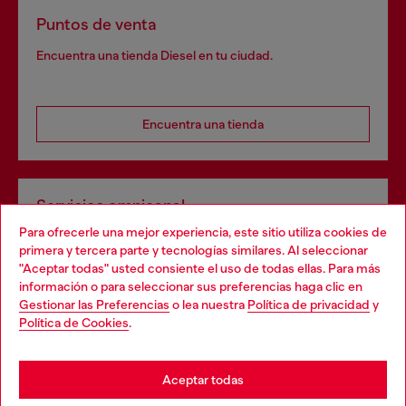
Puntos de venta
Encuentra una tienda Diesel en tu ciudad.
Encuentra una tienda
Servicios omnicanal
Para ofrecerle una mejor experiencia, este sitio utiliza cookies de
Descubre todos nuestros servicios, tanto en línea como
primera y tercera parte y tecnologías similares. Al seleccionar
en la tienda.
"Aceptar todas" usted consiente el uso de todas ellas. Para más
Choose your location
información o para seleccionar sus preferencias haga clic en
Gestionar las Preferencias
o lea nuestra
Política de privacidad
y
You are currently browsing España website, but it seems you
Política de Cookies
.
Descubre más
may be based in United States
Stay in España
Aceptar todas