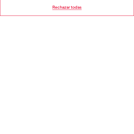
AYUDA
Go to United States
Rechazar todas
APARTADO LEGAL
WORLD OF DIESEL
CORPORATE
Country: ES
Language: ES
Copyright © 2026 Diesel SpA - Todos los derechos reservados -