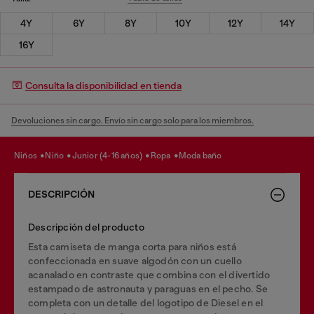
4Y
6Y
8Y
10Y
12Y
14Y
16Y
Consulta la disponibilidad en tienda
Devoluciones sin cargo. Envío sin cargo solo para los miembros.
niños
niño
junior (4-16 años)
ropa
moda baño
DESCRIPCIÓN
Descripción del producto
Esta camiseta de manga corta para niños está
confeccionada en suave algodón con un cuello
acanalado en contraste que combina con el divertido
estampado de astronauta y paraguas en el pecho. Se
completa con un detalle del logotipo de Diesel en el