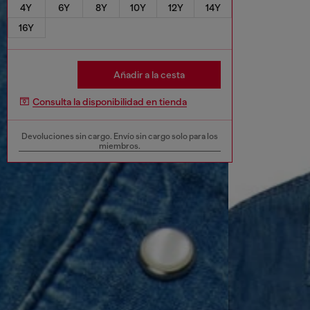
4Y
6Y
8Y
10Y
12Y
14Y
16Y
Añadir a la cesta
Consulta la disponibilidad en tienda
Devoluciones sin cargo. Envío sin cargo solo para los
miembros.