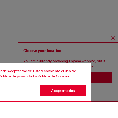
Choose your location
You are currently browsing España website, but it
seems you may be based in United States
cionar "Aceptar todas" usted consiente el uso de
Política de privacidad
y
Política de Cookies
.
Stay in España
Aceptar todas
Go to United States