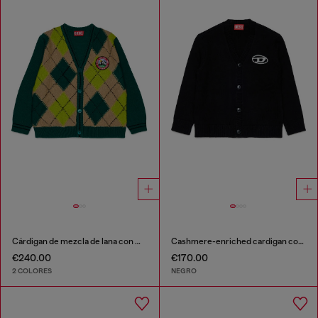
Cárdigan de mezcla de lana con motivo argyle
Cashmere-enriched cardigan con Logo Oval D
€240.00
€170.00
2 COLORES
NEGRO