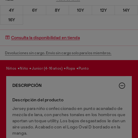
4Y
6Y
8Y
10Y
12Y
14Y
16Y
Consulta la disponibilidad en tienda
Devoluciones sin cargo. Envío sin cargo solo para los miembros.
niños
niño
junior (4-16 años)
ropa
punto
DESCRIPCIÓN
Descripción del producto
Jersey para niño confeccionado en punto acanalado de
mezcla de lana, con parches tonales en los hombros que
aportan un toque utility. Los bajos desgastados le dan un
aire usado. Acabado con el Logo Oval D bordado en la
manga.