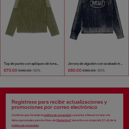
Top de punto con apliques de lona tonales
Jersey de algodón con acabado tratado
€70.00
€80.00
€140.00
-50%
€160.00
-50%
Regístrese para recibir actualizaciones y
promociones por correo electrónico
Confirmo que he leído la
política de privacidad
y autorizo a Diesel a tratar mis
datos personales para los fines de
Marketing*
descritos en el párrafo 3.1, d) de la
política de privacidad
.