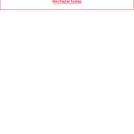
Rechazar todas
APARTADO LEGAL
WORLD OF DIESEL
CORPORATE
Country: ES
Language: ES
Copyright © 2026 Diesel SpA - Todos los derechos reservados -
VAT 00642650246 -
v10.9.10