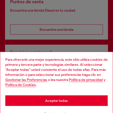
Puntos de venta
Encuentra una tienda Diesel en tu ciudad.
Encuentra una tienda
Servicios omnicanal
Para ofrecerle una mejor experiencia, este sitio utiliza cookies de
Descubre todos nuestros servicios, tanto en línea como
primera y tercera parte y tecnologías similares. Al seleccionar
en la tienda.
"Aceptar todas" usted consiente el uso de todas ellas. Para más
Choose your location
información o para seleccionar sus preferencias haga clic en
Gestionar las Preferencias
o lea nuestra
Política de privacidad
y
You are currently browsing España website, but it seems you
Política de Cookies
.
Descubre más
may be based in United States
Stay in España
Aceptar todas
AYUDA
Go to United States