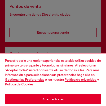
Puntos de venta
Encuentra una tienda Diesel en tu ciudad.
Encuentra una tienda
Servicios omnicanal
Para ofrecerle una mejor experiencia, este sitio utiliza cookies de
Descubre todos nuestros servicios, tanto en línea como
primera y tercera parte y tecnologías similares. Al seleccionar
en la tienda.
"Aceptar todas" usted consiente el uso de todas ellas. Para más
Choose your location
información o para seleccionar sus preferencias haga clic en
Gestionar las Preferencias
o lea nuestra
Política de privacidad
y
You are currently browsing España website, but it seems you
Política de Cookies
.
Descubre más
may be based in United States
Stay in España
Aceptar todas