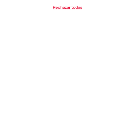
AYUDA
Go to United States
Rechazar todas
APARTADO LEGAL
WORLD OF DIESEL
CORPORATE
Country: ES
Language: ES
Copyright © 2026 Diesel SpA - Todos los derechos reservados -