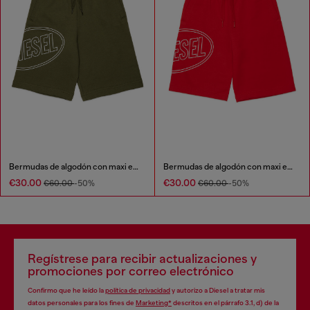
Bermudas de algodón con maxi estampado
Bermudas de algodón con maxi estampado
€30.00
€30.00
€60.00
-50%
€60.00
-50%
Regístrese para recibir actualizaciones y
promociones por correo electrónico
Confirmo que he leído la
política de privacidad
y autorizo a Diesel a tratar mis
datos personales para los fines de
Marketing*
descritos en el párrafo 3.1, d) de la