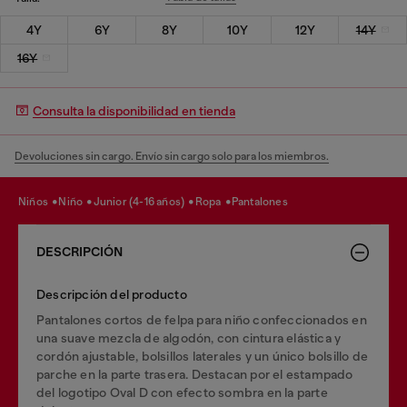
4Y
6Y
8Y
10Y
12Y
14Y
16Y
Consulta la disponibilidad en tienda
Devoluciones sin cargo. Envío sin cargo solo para los miembros.
niños
niño
junior (4-16 años)
ropa
pantalones
DESCRIPCIÓN
Descripción del producto
Pantalones cortos de felpa para niño confeccionados en
una suave mezcla de algodón, con cintura elástica y
cordón ajustable, bolsillos laterales y un único bolsillo de
parche en la parte trasera. Destacan por el estampado
del logotipo Oval D con efecto sombra en la parte