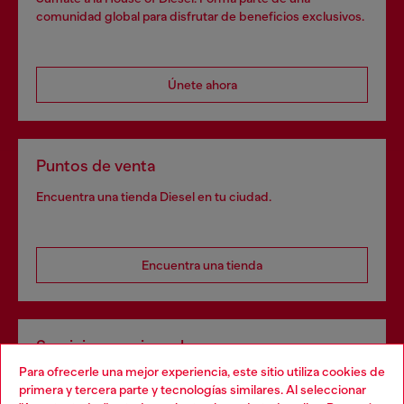
comunidad global para disfrutar de beneficios exclusivos.
Únete ahora
Puntos de venta
Encuentra una tienda Diesel en tu ciudad.
Encuentra una tienda
Servicios omnicanal
Para ofrecerle una mejor experiencia, este sitio utiliza cookies de
Descubre todos nuestros servicios, tanto en línea como
primera y tercera parte y tecnologías similares. Al seleccionar
en la tienda.