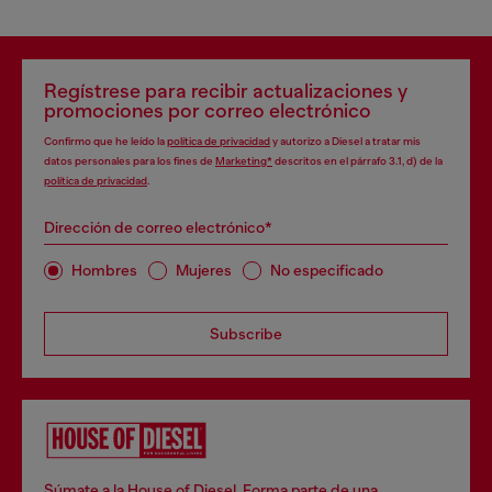
Regístrese para recibir actualizaciones y
promociones por correo electrónico
Confirmo que he leído la
política de privacidad
y autorizo a Diesel a tratar mis
datos personales para los fines de
Marketing*
descritos en el párrafo 3.1, d) de la
política de privacidad
.
Dirección de correo electrónico*
Hombres
Mujeres
No especificado
Subscribe
Súmate a la House of Diesel. Forma parte de una