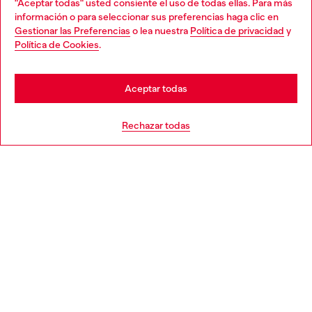
"Aceptar todas" usted consiente el uso de todas ellas. Para más
Choose your location
información o para seleccionar sus preferencias haga clic en
Gestionar las Preferencias
o lea nuestra
Política de privacidad
y
You are currently browsing España website, but it seems you
Política de Cookies
.
Descubre más
may be based in United States
Stay in España
Aceptar todas
AYUDA
Go to United States
Rechazar todas
APARTADO LEGAL
WORLD OF DIESEL
CORPORATE