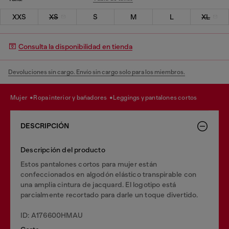
XXS
XS
S
M
L
XL
Consulta la disponibilidad en tienda
Devoluciones sin cargo. Envío sin cargo solo para los miembros.
mujer
ropa interior y bañadores
leggings y pantalones cortos
DESCRIPCIÓN
Descripción del producto
Estos pantalones cortos para mujer están
confeccionados en algodón elástico transpirable con
una amplia cintura de jacquard. El logotipo está
parcialmente recortado para darle un toque divertido.
ID: A176600HMAU