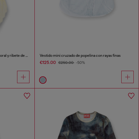
Vestido lencero midi con estampado floral y ribete de encaje
Vestido mini cruzado de popelina con rayas finas
€125.00
€250.00
-50%