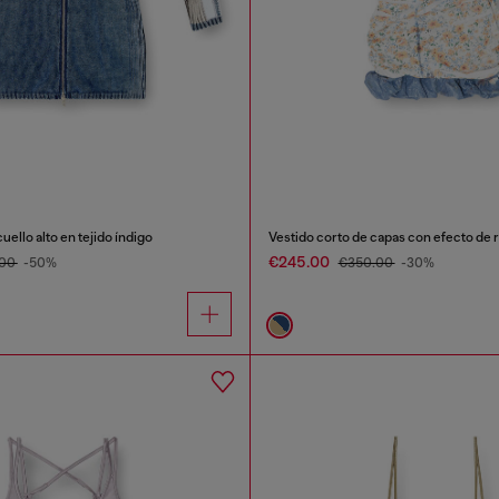
uello alto en tejido índigo
Vestido corto de capas con efecto de r
€245.00
.00
-50%
€350.00
-30%