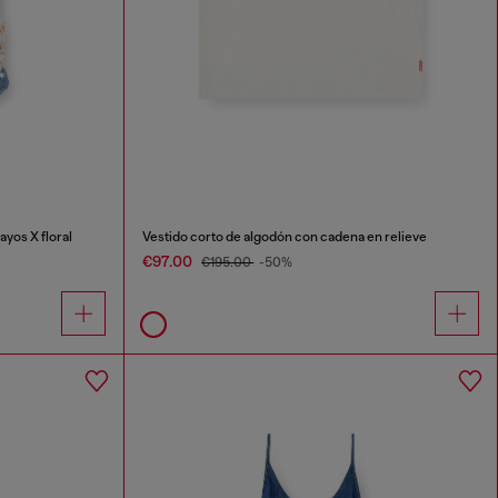
ayos X floral
Vestido corto de algodón con cadena en relieve
€97.00
€195.00
-50%