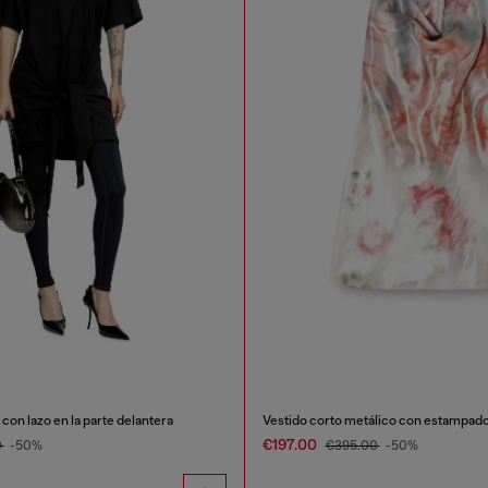
con lazo en la parte delantera
€197.00
0
-50%
€395.00
-50%