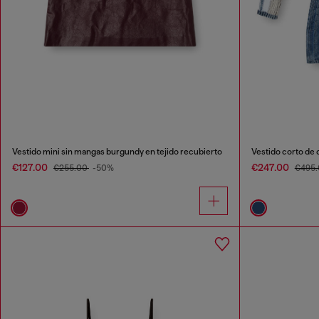
Vestido mini sin mangas burgundy en tejido recubierto
Vestido corto de c
€127.00
€247.00
€255.00
-50%
€495