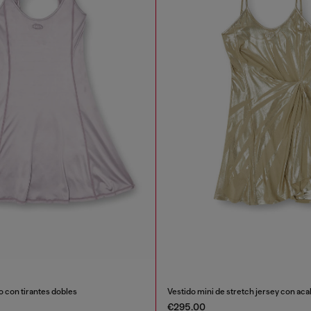
o con tirantes dobles
Vestido mini de stretch jersey con ac
€295.00