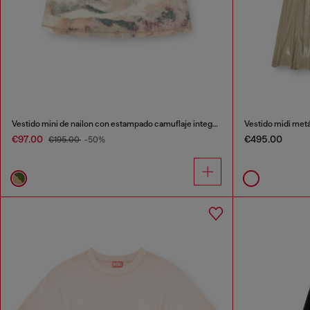
Vestido mini de nailon con estampado camuflaje integral y detalles de cristal
Vestido midi metá
€97.00
€495.00
€195.00
-50%