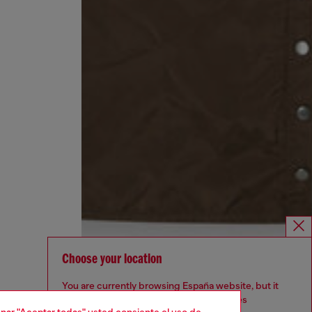
Choose your location
You are currently browsing España website, but it
seems you may be based in United States