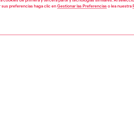
liza cookies de primera y tercera parte y tecnologías similares. Al selec
r sus preferencias haga clic en
Gestionar las Preferencias
o lea nuestra
1 | 5
vestidos y monos
vestidos & monos
vestidos
nsible
BRE CÓMO ESTAMOS REDUCIENDO EL IMPACTO DE ESTE PRODU
PCIÓN
ción del producto
Corte
de tirantes con doble capa, largo por debajo de la rodilla y
La modelo 