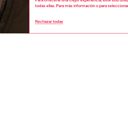
Para ofrecerle una mejor experiencia, este sitio uti
todas ellas. Para más información o para selecciona
Rechazar todas
mujer
ropa
Respo
DESCU
DESCRI
Descrip
Vestido 