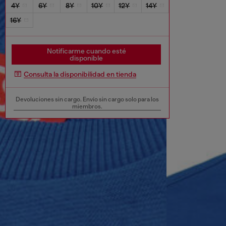
4Y
6Y
8Y
10Y
12Y
14Y
16Y
Notificarme cuando esté
disponible
Consulta la disponibilidad en tienda
Devoluciones sin cargo. Envío sin cargo solo para los
miembros.