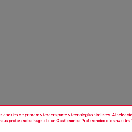
liza cookies de primera y tercera parte y tecnologías similares. Al selec
r sus preferencias haga clic en
Gestionar las Preferencias
o lea nuestra