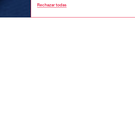
Rechazar todas
niños
niña
Respo
DESCU
DESCRI
Descrip
Sudader
orgánic
está si
bordad