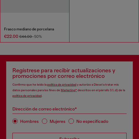
Frasco mediano de porcelana
€22.00
€44.00
-50%
Regístrese para recibir actualizaciones y
promociones por correo electrónico
Confirmo que he leído la
política de privacidad
y autorizo a Diesel a tratar mis
datos personales para los fines de
Marketing*
descritos en el párrafo 3.1, d) de la
política de privacidad
.
Dirección de correo electrónico*
Hombres
Mujeres
No especificado