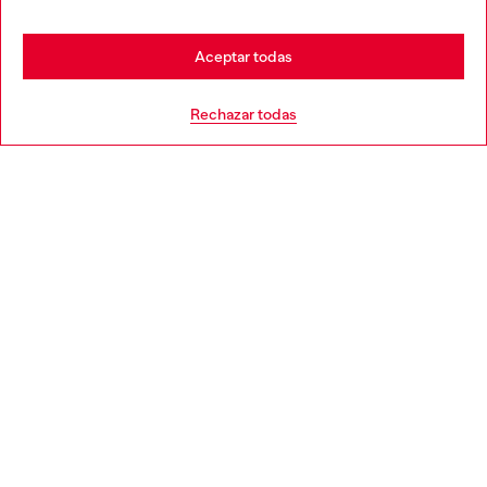
Stay in España
Aceptar todas
AYUDA
Go to United States
Rechazar todas
APARTADO LEGAL
WORLD OF DIESEL
CORPORATE