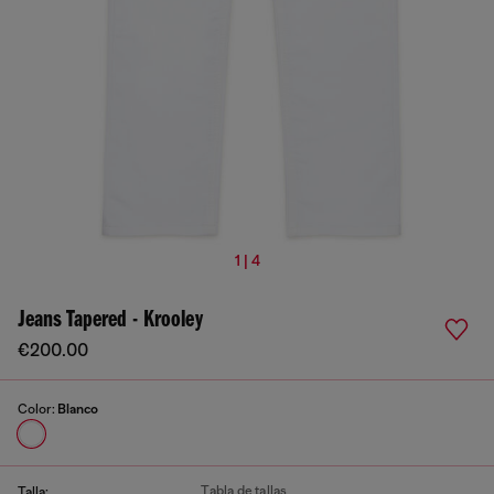
1 | 4
Jeans Tapered - Krooley
€200.00
Color:
Blanco
Tabla de tallas
Talla: