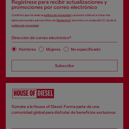
Regístrese para recibir actualizaciones y
promociones por correo electrónico
Confirmo que he leído la
política de privacidad
y autorizo a Diesel a tratar mis
datos personales para los fines de
Marketing*
descritos en el párrafo 3.1, d) de la
política de privacidad
.
Dirección de correo electrónico*
Hombres
Mujeres
No especificado
Subscribe
Súmate a la House of Diesel. Forma parte de una
comunidad global para disfrutar de beneficios exclusivos.