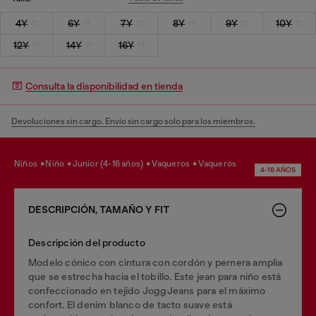
4Y
6Y
7Y
8Y
9Y
10Y
12Y
14Y
16Y
Consulta la disponibilidad en tienda
Devoluciones sin cargo. Envío sin cargo solo para los miembros.
niños
niño
junior (4-16 años)
vaqueros
vaqueros
4-16 AÑOS
DESCRIPCIÓN, TAMAÑO Y FIT
Descripción del producto
Modelo cónico con cintura con cordón y pernera amplia
que se estrecha hacia el tobillo. Este jean para niño está
confeccionado en tejido JoggJeans para el máximo
confort. El denim blanco de tacto suave está