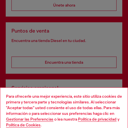
Únete ahora
Puntos de venta
Encuentra una tienda Diesel en tu ciudad.
Encuentra una tienda
Servicios omnicanal
Para ofrecerle una mejor experiencia, este sitio utiliza cookies de
Descubre todos nuestros servicios, tanto en línea como
primera y tercera parte y tecnologías similares. Al seleccionar
en la tienda.
"Aceptar todas" usted consiente el uso de todas ellas. Para más
Choose your location
información o para seleccionar sus preferencias haga clic en
Gestionar las Preferencias
o lea nuestra
Política de privacidad
y
You are currently browsing España website, but it seems you
Política de Cookies
.
Descubre más
may be based in United States