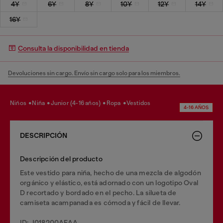
4Y
6Y
8Y
10Y
12Y
14Y
16Y
Consulta la disponibilidad en tienda
Devoluciones sin cargo. Envío sin cargo solo para los miembros.
niños
niña
junior (4-16 años)
ropa
vestidos
4-16 AÑOS
DESCRIPCIÓN
Descripción del producto
Este vestido para niña, hecho de una mezcla de algodón
orgánico y elástico, está adornado con un logotipo Oval
D recortado y bordado en el pecho. La silueta de
camiseta acampanada es cómoda y fácil de llevar.
ID: J018200AFAA