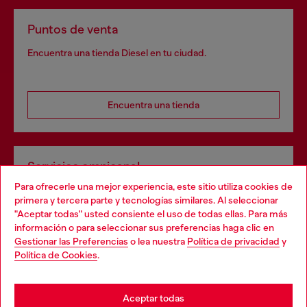
Puntos de venta
Encuentra una tienda Diesel en tu ciudad.
Encuentra una tienda
Servicios omnicanal
Para ofrecerle una mejor experiencia, este sitio utiliza cookies de
Descubre todos nuestros servicios, tanto en línea como
primera y tercera parte y tecnologías similares. Al seleccionar
en la tienda.
"Aceptar todas" usted consiente el uso de todas ellas. Para más
Choose your location
información o para seleccionar sus preferencias haga clic en
Gestionar las Preferencias
o lea nuestra
Política de privacidad
y
You are currently browsing España website, but it seems you
Política de Cookies
.
Descubre más
may be based in United States
Stay in España
Aceptar todas