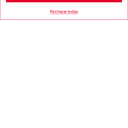
AYUDA
Go to United States
Rechazar todas
APARTADO LEGAL
WORLD OF DIESEL
CORPORATE
Country: ES
Language: ES