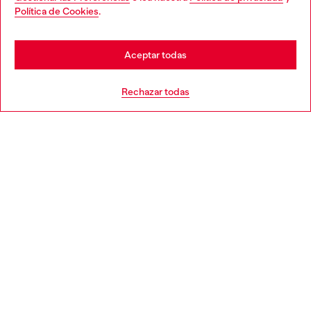
You are currently browsing España website, but it seems you
Política de Cookies
.
Descubre más
may be based in United States
Stay in España
Aceptar todas
AYUDA
Go to United States
Rechazar todas
APARTADO LEGAL
WORLD OF DIESEL
CORPORATE