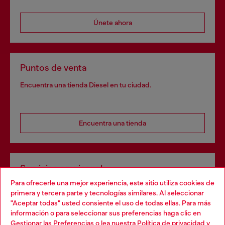
Únete ahora
Puntos de venta
Encuentra una tienda Diesel en tu ciudad.
Encuentra una tienda
Servicios omnicanal
Para ofrecerle una mejor experiencia, este sitio utiliza cookies de
Descubre todos nuestros servicios, tanto en línea como
primera y tercera parte y tecnologías similares. Al seleccionar
en la tienda.
"Aceptar todas" usted consiente el uso de todas ellas. Para más
Choose your location
información o para seleccionar sus preferencias haga clic en
Gestionar las Preferencias
o lea nuestra
Política de privacidad
y