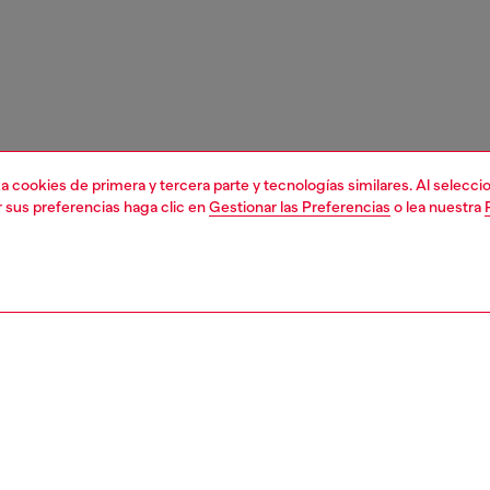
liza cookies de primera y tercera parte y tecnologías similares. Al selec
r sus preferencias haga clic en
Gestionar las Preferencias
o lea nuestra
1 | 5
s y joyería
joyería
anillos
PCIÓN