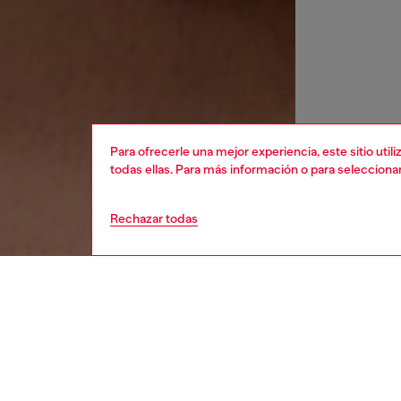
Para ofrecerle una mejor experiencia, este sitio uti
todas ellas. Para más información o para selecciona
Rechazar todas
mujer
reloje
DESCRI