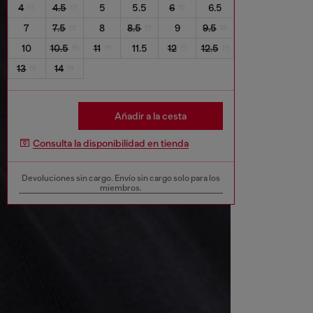
4
4.5
5
5.5
6
6.5
7
7.5
8
8.5
9
9.5
10
10.5
11
11.5
12
12.5
13
14
Añadir a la cesta
Consulta la disponibilidad en tienda
Devoluciones sin cargo. Envío sin cargo solo para los
miembros.