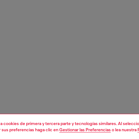
liza cookies de primera y tercera parte y tecnologías similares. Al selec
r sus preferencias haga clic en
Gestionar las Preferencias
o lea nuestra