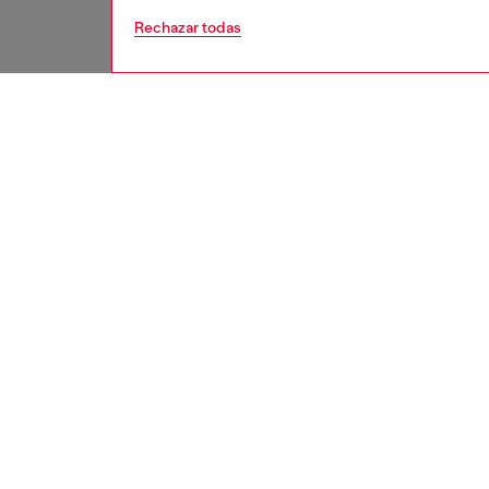
Rechazar todas
mujer
acces
DESCRI
Descrip
Los aur
de audi
avanzad
intraaur
atento a
silicona
garanti
videolla
ritmo. R