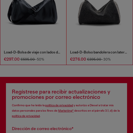
Load-D-Bolsa de viaje con lados de logo de carcasa rígida
Load-D-Bolso bandolera con laterales Oval D transparentes
€297.00
€276.00
€595.00
-50%
€395.00
-30%
Regístrese para recibir actualizaciones y
promociones por correo electrónico
Confirmo que he leído la
política de privacidad
y autorizo a Diesel a tratar mis
datos personales para los fines de
Marketing*
descritos en el párrafo 3.1, d) de la
política de privacidad
.
Dirección de correo electrónico*