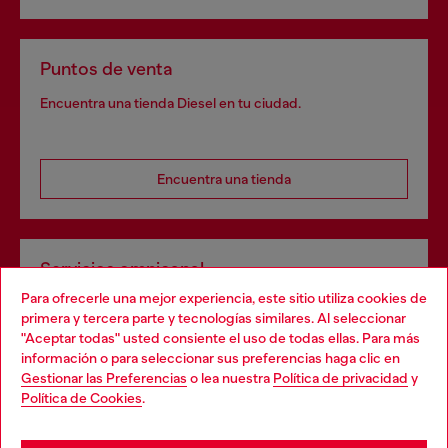
Puntos de venta
Encuentra una tienda Diesel en tu ciudad.
Encuentra una tienda
Servicios omnicanal
Para ofrecerle una mejor experiencia, este sitio utiliza cookies de
Descubre todos nuestros servicios, tanto en línea como
primera y tercera parte y tecnologías similares. Al seleccionar
en la tienda.
"Aceptar todas" usted consiente el uso de todas ellas. Para más
Choose your location
información o para seleccionar sus preferencias haga clic en
Gestionar las Preferencias
o lea nuestra
Política de privacidad
y
You are currently browsing España website, but it seems you
Política de Cookies
.
Descubre más
may be based in United States