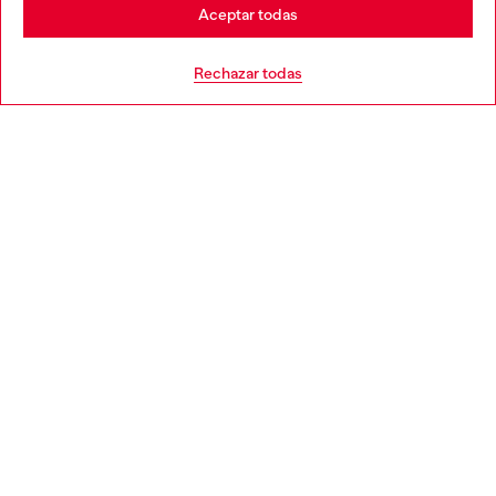
Stay in España
Aceptar todas
AYUDA
Go to United States
Rechazar todas
APARTADO LEGAL
WORLD OF DIESEL
CORPORATE
Country: ES
Language: ES