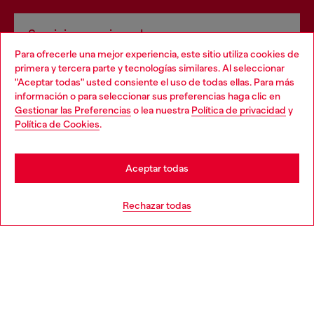
Servicios omnicanal
Para ofrecerle una mejor experiencia, este sitio utiliza cookies de
Descubre todos nuestros servicios, tanto en línea como
primera y tercera parte y tecnologías similares. Al seleccionar
en la tienda.
"Aceptar todas" usted consiente el uso de todas ellas. Para más
Choose your location
información o para seleccionar sus preferencias haga clic en
Gestionar las Preferencias
o lea nuestra
Política de privacidad
y
You are currently browsing España website, but it seems you
Política de Cookies
.
Descubre más
may be based in United States
Stay in España
Aceptar todas
AYUDA
Go to United States
Rechazar todas
APARTADO LEGAL
WORLD OF DIESEL