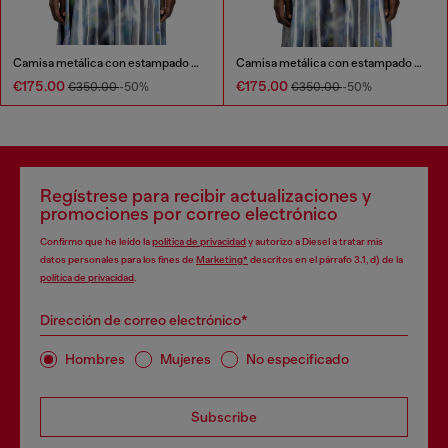
Camisa metálica con estampado de rosas difusas
Camisa metálica con estampado de rosas difusas
€175.00
€175.00
€350.00
-50%
€350.00
-50%
Regístrese para recibir actualizaciones y
promociones por correo electrónico
Confirmo que he leído la
política de privacidad
y autorizo a Diesel a tratar mis
datos personales para los fines de
Marketing*
descritos en el párrafo 3.1, d) de la
política de privacidad
.
Dirección de correo electrónico*
Hombres
Mujeres
No especificado
Subscribe