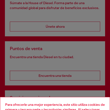
Súmate a la House of Diesel. Forma parte de una
comunidad global para disfrutar de beneficios exclusivos.
Únete ahora
Puntos de venta
Encuentra una tienda Diesel en tu ciudad.
Encuentra una tienda
Servicios omnicanal
Para ofrecerle una mejor experiencia, este sitio utiliza cookies de
Descubre todos nuestros servicios, tanto en línea como
primera y tercera parte y tecnologías similares. Al seleccionar