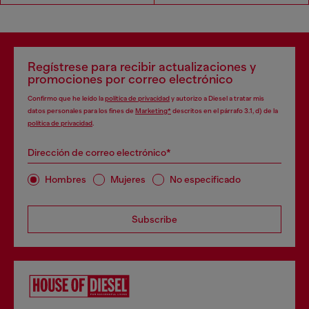
Regístrese para recibir actualizaciones y
promociones por correo electrónico
Confirmo que he leído la
política de privacidad
y autorizo a Diesel a tratar mis
datos personales para los fines de
Marketing*
descritos en el párrafo 3.1, d) de la
política de privacidad
.
Dirección de correo electrónico*
Hombres
Mujeres
No especificado
Subscribe