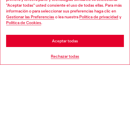
en la tienda.
"Aceptar todas" usted consiente el uso de todas ellas. Para más
Choose your location
información o para seleccionar sus preferencias haga clic en
Gestionar las Preferencias
o lea nuestra
Política de privacidad
y
You are currently browsing España website, but it seems you
Política de Cookies
.
Descubre más
may be based in United States
Stay in España
Aceptar todas
AYUDA
Go to United States
Rechazar todas
APARTADO LEGAL
WORLD OF DIESEL
CORPORATE