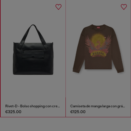
Rivet-D - Bolso shopping con cremallera y bolsillo con solapa
Camiseta de manga larga con gráfico de Phoenix
€325.00
€125.00