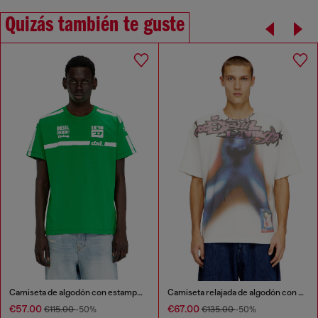
Quizás también te guste
Camiseta de algodón con estampados gráficos en contraste
Camiseta relajada de algodón con estampado digital
€57.00
€67.00
€115.00
-50%
€135.00
-50%